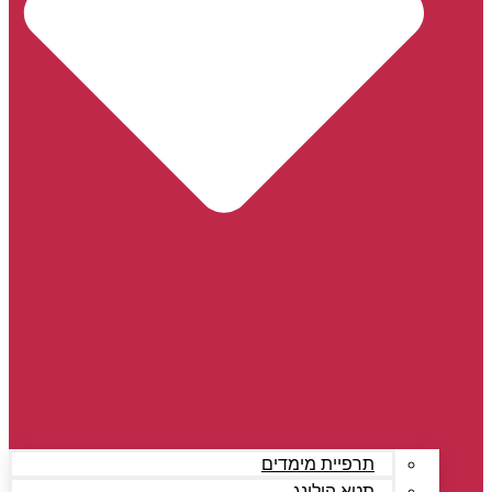
תרפיית מימדים
תטא הילינג